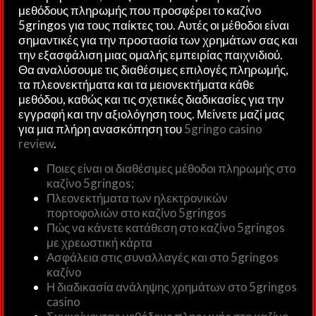
μεθόδους πληρωμής που προσφέρει το καζίνο
5gringos για τους παίκτες του. Αυτές οι μέθοδοι είναι
σημαντικές για την προστασία των χρημάτων σας και
την εξασφάλιση μιας ομαλής εμπειρίας παιχνιδιού.
Θα αναλύσουμε τις διαθέσιμες επιλογές πληρωμής,
τα πλεονεκτήματα και τα μειονεκτήματα κάθε
μεθόδου, καθώς και τις σχετικές διαδικασίες για την
εγγραφή και την αξιολόγηση τους. Μείνετε μαζί μας
για μια πλήρη ανασκόπηση του
5gringo casino
review
.
Ποιες είναι οι διαθέσιμες μέθοδοι πληρωμής στο
καζίνο 5gringos;
Πλεονεκτήματα των ηλεκτρονικών
πορτοφολιών στο καζίνο 5gringos
Πώς να κάνετε κατάθεση στο καζίνο 5gringos
με χρεωστική κάρτα
Ασφάλεια στις συναλλαγές και στο 5gringos
καζίνο
Η διαδικασία ανάληψης χρημάτων στο 5gringos
casino