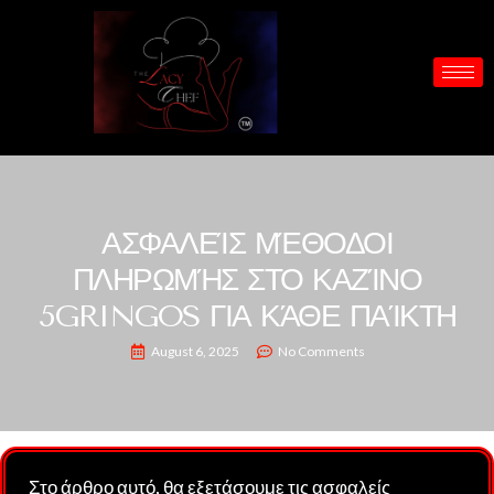
ΑΣΦΑΛΕΊΣ ΜΈΘΟΔΟΙ
ΠΛΗΡΩΜΉΣ ΣΤΟ ΚΑΖΊΝΟ
5GRINGOS ΓΙΑ ΚΆΘΕ ΠΑΊΚΤΗ
August 6, 2025
No Comments
Στο άρθρο αυτό, θα εξετάσουμε τις ασφαλείς