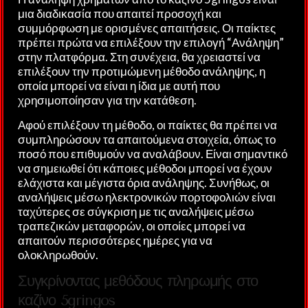
μια διαδικασία που απαιτεί προσοχή και
συμμόρφωση με ορισμένες απαιτήσεις. Οι παίκτες
πρέπει πρώτα να επιλέξουν την επιλογή “Ανάληψη”
στην πλατφόρμα. Στη συνέχεια, θα χρειαστεί να
επιλέξουν την προτιμώμενη μέθοδο ανάληψης, η
οποία μπορεί να είναι η ίδια με αυτή που
χρησιμοποίησαν για την κατάθεση.
Αφού επιλέξουν τη μέθοδο, οι παίκτες θα πρέπει να
συμπληρώσουν τα απαιτούμενα στοιχεία, όπως το
ποσό που επιθυμούν να αναλάβουν. Είναι σημαντικό
να σημειωθεί ότι κάποιες μέθοδοι μπορεί να έχουν
ελάχιστα και μέγιστα όρια ανάληψης. Συνήθως, οι
αναλήψεις μέσω ηλεκτρονικών πορτοφολιών είναι
ταχύτερες σε σύγκριση με τις αναλήψεις μέσω
τραπεζικών μεταφορών, οι οποίες μπορεί να
απαιτούν περισσότερες ημέρες για να
ολοκληρωθούν.
Συγκρίνοντας μεθόδους πληρωμής στο
καζίνο 5gringos