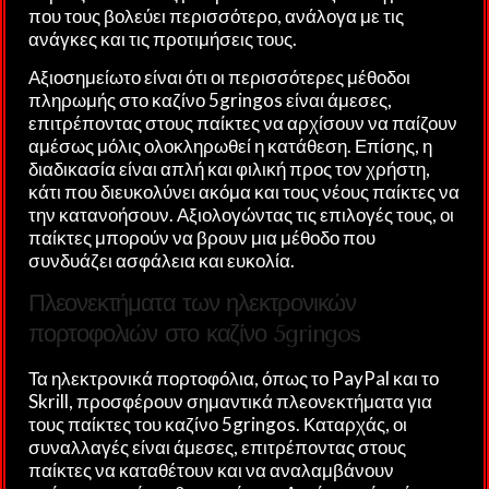
που τους βολεύει περισσότερο, ανάλογα με τις
ανάγκες και τις προτιμήσεις τους.
Αξιοσημείωτο είναι ότι οι περισσότερες μέθοδοι
πληρωμής στο καζίνο 5gringos είναι άμεσες,
επιτρέποντας στους παίκτες να αρχίσουν να παίζουν
αμέσως μόλις ολοκληρωθεί η κατάθεση. Επίσης, η
διαδικασία είναι απλή και φιλική προς τον χρήστη,
κάτι που διευκολύνει ακόμα και τους νέους παίκτες να
την κατανοήσουν. Αξιολογώντας τις επιλογές τους, οι
παίκτες μπορούν να βρουν μια μέθοδο που
συνδυάζει ασφάλεια και ευκολία.
Πλεονεκτήματα των ηλεκτρονικών
πορτοφολιών στο καζίνο 5gringos
Τα ηλεκτρονικά πορτοφόλια, όπως το PayPal και το
Skrill, προσφέρουν σημαντικά πλεονεκτήματα για
τους παίκτες του καζίνο 5gringos. Καταρχάς, οι
συναλλαγές είναι άμεσες, επιτρέποντας στους
παίκτες να καταθέτουν και να αναλαμβάνουν