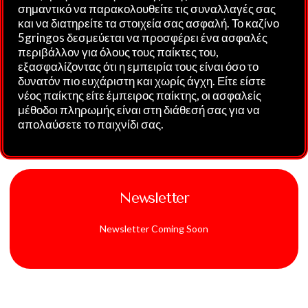
σημαντικό να παρακολουθείτε τις συναλλαγές σας
και να διατηρείτε τα στοιχεία σας ασφαλή. Το καζίνο
5gringos δεσμεύεται να προσφέρει ένα ασφαλές
περιβάλλον για όλους τους παίκτες του,
εξασφαλίζοντας ότι η εμπειρία τους είναι όσο το
δυνατόν πιο ευχάριστη και χωρίς άγχη. Είτε είστε
νέος παίκτης είτε έμπειρος παίκτης, οι ασφαλείς
μέθοδοι πληρωμής είναι στη διάθεσή σας για να
απολαύσετε το παιχνίδι σας.
Newsletter
Newsletter Coming Soon
Latest Post