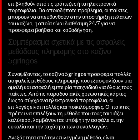
επιβληθούν από τις τράπεζες ή τα ηλεκτρονικά
πορτοφόλια. Για οποιοδήποτε πρόβλημα, οι παίκτες
μπορούν να απευθυνθούν στην υποστήριξη πελατών
του καζίνο, η οποία είναι διαθέσιμη 24/7 για να
προσφέρει βοήθεια και καθοδήγηση.
Συμπέρασμα σχετικά με τις ασφαλείς
μεθόδους πληρωμής στο καζίνο
5gringos
Συνοψίζοντας, το καζίνο 5gringos προσφέρει πολλές
ασφαλείς μεθόδους πληρωμής που εξασφαλίζουν μια
ομαλή και ασφαλή εμπειρία παιχνιδιού για όλους τους
παίκτες. Από τις παραδοσιακές χρεωστικές κάρτες
έως τα σύγχρονα ηλεκτρονικά πορτοφόλια, οι
επιλογές είναι πολλές και ποικιλόμορφες. Οι παίκτες
πρέπει να επιλέξουν τη μέθοδο που τους ταιριάζει
καλύτερα, λαμβάνοντας υπόψη την ασφάλεια, την
ευκολία και την ταχύτητα των συναλλαγών.
Ανεξάρτητα από την επιλεγμένη μέθοδο, είναι