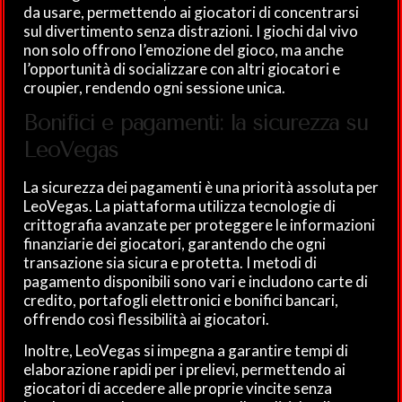
da usare, permettendo ai giocatori di concentrarsi
sul divertimento senza distrazioni. I giochi dal vivo
non solo offrono l’emozione del gioco, ma anche
l’opportunità di socializzare con altri giocatori e
croupier, rendendo ogni sessione unica.
Bonifici e pagamenti: la sicurezza su
LeoVegas
La sicurezza dei pagamenti è una priorità assoluta per
LeoVegas. La piattaforma utilizza tecnologie di
crittografia avanzate per proteggere le informazioni
finanziarie dei giocatori, garantendo che ogni
transazione sia sicura e protetta. I metodi di
pagamento disponibili sono vari e includono carte di
credito, portafogli elettronici e bonifici bancari,
offrendo così flessibilità ai giocatori.
Inoltre, LeoVegas si impegna a garantire tempi di
elaborazione rapidi per i prelievi, permettendo ai
giocatori di accedere alle proprie vincite senza