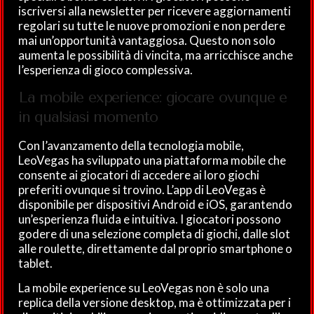
iscriversi alla newsletter per ricevere aggiornamenti
regolari su tutte le nuove promozioni e non perdere
mai un’opportunità vantaggiosa. Questo non solo
aumenta le possibilità di vincita, ma arricchisce anche
l’esperienza di gioco complessiva.
La mobile experience: giocare ovunque e
in qualsiasi momento
Con l’avanzamento della tecnologia mobile,
LeoVegas ha sviluppato una piattaforma mobile che
consente ai giocatori di accedere ai loro giochi
preferiti ovunque si trovino. L’app di LeoVegas è
disponibile per dispositivi Android e iOS, garantendo
un’esperienza fluida e intuitiva. I giocatori possono
godere di una selezione completa di giochi, dalle slot
alle roulette, direttamente dal proprio smartphone o
tablet.
La mobile experience su LeoVegas non è solo una
replica della versione desktop, ma è ottimizzata per i