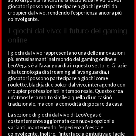
giocatori possono partecipare a giochi gestiti da
croupier dal vivo, rendendo l’esperienza ancora più
coinvolgente.
I giochi dal vivo: il futuro del gaming
online
I giochi dal vivo rappresentano una delle innovazioni
più entusiasmanti nel mondo del gaming online e
LeoVegas è all’avanguardia in questo settore. Grazie
alla tecnologia di streaming all’avanguardia, i
giocatori possono partecipare a giochi come
roulette, blackjack e poker dal vivo, interagendo con
croupier professionisti in tempo reale. Questo crea
un’atmosfera molto simile a quella di un casinò
tradizionale, ma con la comodità di giocare da casa.
La sezione di giochi dal vivo di LeoVegas è
costantemente aggiornata con nuove opzioni e
varianti, mantenendo l’esperienza fresca e
coinvolgente. Inoltre, l’interfaccia è intuitiva e facile