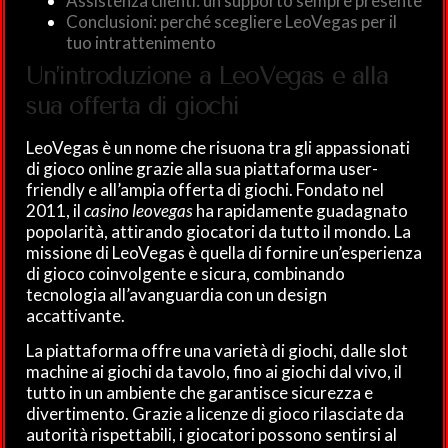
Assistenza clienti: un supporto sempre presente
Conclusioni: perché scegliere LeoVegas per il
tuo intrattenimento
Un’introduzione a LeoVegas e alla
sua offerta di giochi
LeoVegas è un nome che risuona tra gli appassionati
di gioco online grazie alla sua piattaforma user-
friendly e all’ampia offerta di giochi. Fondato nel
2011, il
casino leovegas
ha rapidamente guadagnato
popolarità, attirando giocatori da tutto il mondo. La
missione di LeoVegas è quella di fornire un’esperienza
di gioco coinvolgente e sicura, combinando
tecnologia all’avanguardia con un design
accattivante.
La piattaforma offre una varietà di giochi, dalle slot
machine ai giochi da tavolo, fino ai giochi dal vivo, il
tutto in un ambiente che garantisce sicurezza e
divertimento. Grazie a licenze di gioco rilasciate da
autorità rispettabili, i giocatori possono sentirsi al